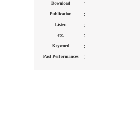
Download
：
Publication
：
Listen
：
etc.
：
Keyword
：
Past Performances
：