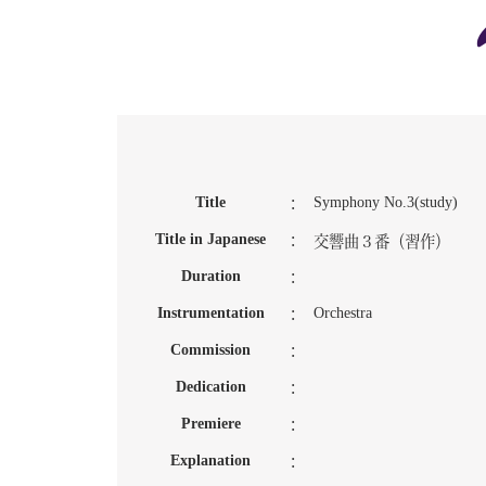
Title
Symphony No.3(study)
：
Title in Japanese
：
交響曲３番（習作）
Duration
：
Instrumentation
Orchestra
：
Commission
：
Dedication
：
Premiere
：
Explanation
：